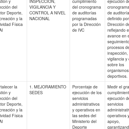
tión y
INSPECCIÓN,
cumplimiento
ejecución d
ección del
VIGILANCIA Y
del cronograma
cronograma
tor Deporte,
CONTROL A NIVEL
de auditorías
de auditorí
reación y la
NACIONAL
programadas
definido por
ividad Física
por la Dirección
Dirección d
AI
de IVC
reflejando e
avance en e
seguimiento
procesos d
inspección,
vigilancia y
sobre los
organismos
deportivos.
talecer la
1. MEJORAMIENTO
Porcentaje de
Medir el gr
tión y
SEDES
ejecución de los
cumplimien
ección del
servicios
ejecución d
tor Deporte,
administrativos
servicios
reación y la
y operativos en
administrati
ividad Física
las sedes del
operativos 
AI
Ministerio del
apoyo,
Deporte
garantizand