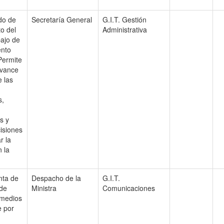
do de
Secretaría General
G.I.T. Gestión
o del
Administrativa
bajo de
ento
Permite
avance
e las
s,
s y
cisiones
r la
n la
nta de
Despacho de la
G.I.T.
 de
Ministra
Comunicaciones
 medios
e por