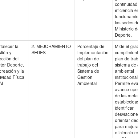
continuidad
eficiencia e
funcionami
las sedes d
Ministerio d
Deporte.
talecer la
2. MEJORAMIENTO
Porcentaje de
Mide el gra
tión y
SEDES
Implementación
cumplimient
ección del
del plan de
plan de trab
tor Deporte,
trabajo del
sistema de 
reación y la
Sistema de
ambiental
ividad Física
Gestión
institucional
AI
Ambiental
Permite eva
avance oper
de las meta
establecida
identificar
desviacione
orientar de
para mejora
eficiencia e