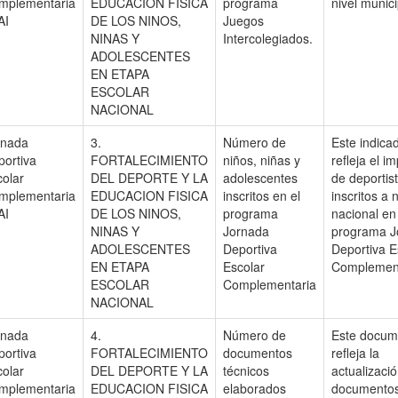
mplementaria
EDUCACION FISICA
programa
nivel munici
AI
DE LOS NINOS,
Juegos
NINAS Y
Intercolegiados.
ADOLESCENTES
EN ETAPA
ESCOLAR
NACIONAL
rnada
3.
Número de
Este indica
portiva
FORTALECIMIENTO
niños, niñas y
refleja el i
colar
DEL DEPORTE Y LA
adolescentes
de deportis
mplementaria
EDUCACION FISICA
inscritos en el
inscritos a n
AI
DE LOS NINOS,
programa
nacional en
NINAS Y
Jornada
programa J
ADOLESCENTES
Deportiva
Deportiva E
EN ETAPA
Escolar
Complement
ESCOLAR
Complementaria
NACIONAL
rnada
4.
Número de
Este docum
portiva
FORTALECIMIENTO
documentos
refleja la
colar
DEL DEPORTE Y LA
técnicos
actualizaci
mplementaria
EDUCACION FISICA
elaborados
documento