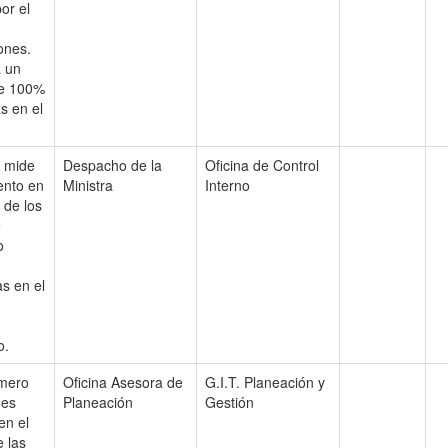
or el
ones.
a un
e 100%
s en el
r mide
Despacho de la
Oficina de Control
ento en
Ministra
Interno
 de los
e
o
s en el
o.
úmero
Oficina Asesora de
G.I.T. Planeación y
des
Planeación
Gestión
en el
 las