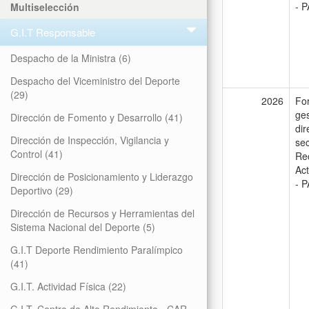
- P
Multiselección
G.I.T Responsable
Despacho de la Ministra
(6)
Despacho del Viceministro del Deporte
(29)
2026
For
ges
Dirección de Fomento y Desarrollo
(41)
dir
Dirección de Inspección, Vigilancia y
sec
Control
(41)
Rec
Act
Dirección de Posicionamiento y Liderazgo
- P
Deportivo
(29)
Dirección de Recursos y Herramientas del
Sistema Nacional del Deporte
(5)
G.I.T Deporte Rendimiento Paralímpico
(41)
G.I.T. Actividad Física
(22)