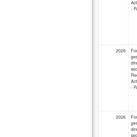
Act
- P
2026
For
ges
dir
sec
Rec
Act
- P
2026
For
ges
dir
sec