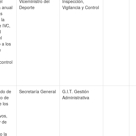
el
Viceministro del
Inspección,
 anual
Deporte
Vigilancia y Control
as
 la
e IVC,
l
l
 a los
e
 control
ado de
Secretaría General
G.I.T. Gestión
to de
Administrativa
e los
vos,
y de
o la