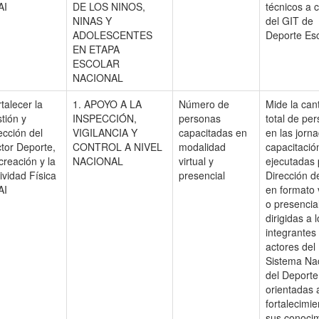
AI
DE LOS NINOS,
técnicos a 
NINAS Y
del GIT de
ADOLESCENTES
Deporte Esc
EN ETAPA
ESCOLAR
NACIONAL
talecer la
1. APOYO A LA
Número de
Mide la can
tión y
INSPECCIÓN,
personas
total de pe
ección del
VIGILANCIA Y
capacitadas en
en las jorn
tor Deporte,
CONTROL A NIVEL
modalidad
capacitació
reación y la
NACIONAL
virtual y
ejecutadas 
ividad Física
presencial
Dirección d
AI
en formato v
o presencial
dirigidas a 
integrantes
actores del
Sistema Na
del Deporte
orientadas 
fortalecimi
sus conoci