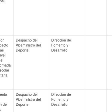
pal.
dor
Despacho del
Dirección de
mpacto
Viceministro del
Fomento y
tas
Deporte
Desarrollo
ivel
 el
ornada
scolar
aria
ento
Despacho del
Dirección de
Viceministro del
Fomento y
ón de
Deporte
Desarrollo
s