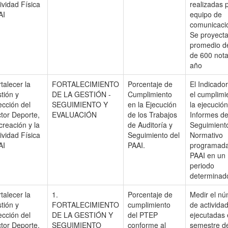
ividad Física
realizadas p
AI
equipo de
comunicaci
Se proyect
promedio d
de 600 nota
año
talecer la
FORTALECIMIENTO
Porcentaje de
El Indicado
tión y
DE LA GESTIÓN -
Cumplimiento
el cumplimi
ección del
SEGUIMIENTO Y
en la Ejecución
la ejecución
tor Deporte,
EVALUACIÓN
de los Trabajos
Informes d
reación y la
de Auditoría y
Seguimient
ividad Física
Seguimiento del
Normativo
AI
PAAI.
programada
PAAI en un
periodo
determinad
talecer la
1.
Porcentaje de
Medir el n
tión y
FORTALECIMIENTO
cumplimiento
de activida
ección del
DE LA GESTIÓN Y
del PTEP
ejecutadas 
tor Deporte,
SEGUIMIENTO
conforme al
semestre de