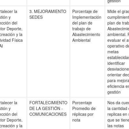
gestión
talecer la
3. MEJORAMIENTO
Porcentaje de
Mide el gra
tión y
SEDES
Implementación
cumplimient
ección del
del plan de
plan de tra
tor Deporte,
trabajo de
Abastecimi
reación y la
Abastecimiento
ambiental. 
ividad Física
Ambiental
evaluar el 
AI
operativo d
metas
establecida
identificar
desviacione
orientar de
para mejora
eficiencia e
gestión
talecer la
FORTALECIMIENTO
Porcentaje
Nos da cue
tión y
DE LA GESTIÓN -
Promedio de
la cantidad
ección del
COMUNICACIONES
réplicas por
replicas en
tor Deporte,
nota
que se tien
reación y la
las notas