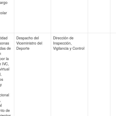
cargo
olar
tidad
Despacho del
Dirección de
rsonas
Viceministro del
Inspección,
adas de
Deporte
Vigilancia y Control
n
por la
e IVC,
irtual
,
los
 y
cional
,
al
ento de
mientos