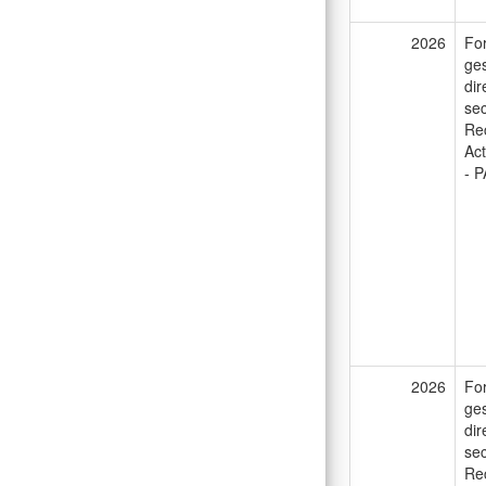
2026
For
ges
dir
sec
Rec
Act
- P
2026
For
ges
dir
sec
Rec