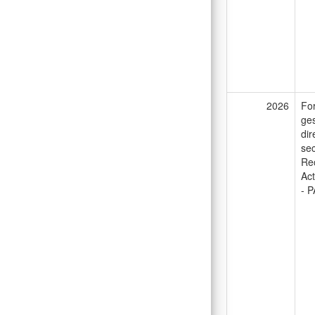
2026
For
ges
dir
sec
Rec
Act
- P