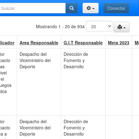
Conectar
Mostrando 1 - 20 de 934
dicador
Area Responsable
G.I.T Responsable
Meta 2023
M
dor
Despacho del
Dirección de
mpacto
Viceministro del
Fomento y
tas
Deporte
Desarrollo
ivel
 el
uegos
ados
dor
Despacho del
Dirección de
mpacto
Viceministro del
Fomento y
ma a
Deporte
Desarrollo