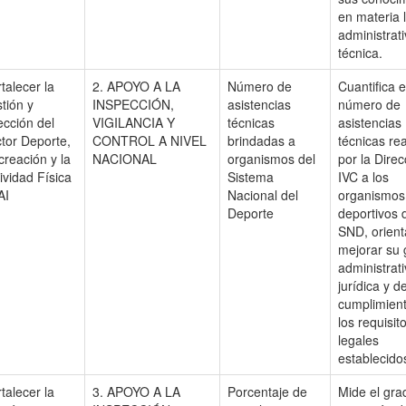
en materia l
administrati
técnica.
talecer la
2. APOYO A LA
Número de
Cuantifica e
tión y
INSPECCIÓN,
asistencias
número de
ección del
VIGILANCIA Y
técnicas
asistencias
tor Deporte,
CONTROL A NIVEL
brindadas a
técnicas re
reación y la
NACIONAL
organismos del
por la Dire
ividad Física
Sistema
IVC a los
AI
Nacional del
organismos
Deporte
deportivos 
SND, orien
mejorar su 
administrati
jurídica y d
cumplimien
los requisit
legales
establecido
talecer la
3. APOYO A LA
Porcentaje de
Mide el gra