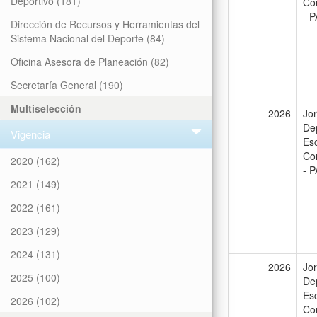
Deportivo
(181)
Co
- P
Dirección de Recursos y Herramientas del
Sistema Nacional del Deporte
(84)
Oficina Asesora de Planeación
(82)
Secretaría General
(190)
Multiselección
2026
Jo
De
Vigencia
Es
Co
2020
(162)
- P
2021
(149)
2022
(161)
2023
(129)
2024
(131)
2026
Jo
2025
(100)
De
Es
2026
(102)
Co