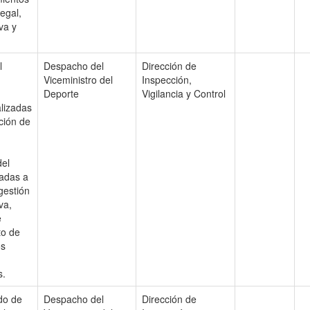
egal,
va y
l
Despacho del
Dirección de
Viceministro del
Inspección,
Deporte
Vigilancia y Control
alizadas
cción de
del
tadas a
gestión
va,
e
to de
os
s.
do de
Despacho del
Dirección de