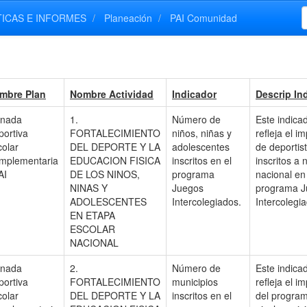
TICAS E INFORMES
Planeación
PAI Comunidad
mbre Plan
Nombre Actividad
Indicador
Descrip In
rnada
1.
Número de
Este indica
portiva
FORTALECIMIENTO
niños, niñas y
refleja el i
colar
DEL DEPORTE Y LA
adolescentes
de deportis
mplementaria
EDUCACION FISICA
inscritos en el
inscritos a n
AI
DE LOS NINOS,
programa
nacional en
NINAS Y
Juegos
programa J
ADOLESCENTES
Intercolegiados.
Intercolegi
EN ETAPA
ESCOLAR
NACIONAL
rnada
2.
Número de
Este indica
portiva
FORTALECIMIENTO
municipios
refleja el i
colar
DEL DEPORTE Y LA
inscritos en el
del progra