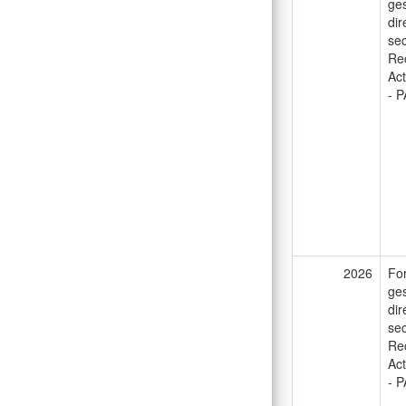
ges
dir
sec
Rec
Act
- P
2026
For
ges
dir
sec
Rec
Act
- P