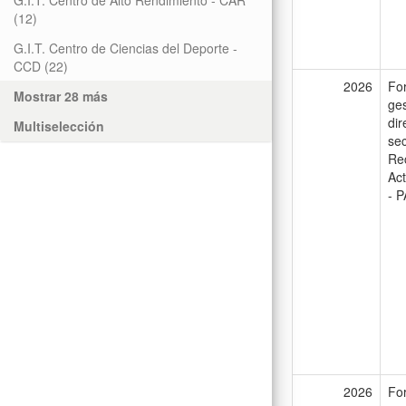
G.I.T. Centro de Alto Rendimiento - CAR
(12)
G.I.T. Centro de Ciencias del Deporte -
CCD
(22)
2026
For
Mostrar 28 más
ges
dir
Multiselección
sec
Rec
Act
- P
2026
For