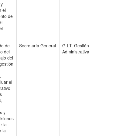
 y
n el
ento de
el
el
do de
Secretaría General
G.I.T. Gestión
o del
Administrativa
ajo del
gestión
.
luar el
ativo
s
s,
s y
cisiones
r la
n la